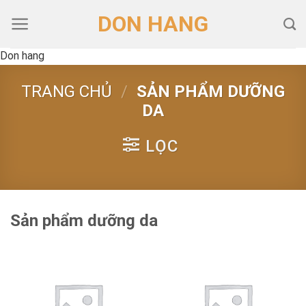
Skip
DON HANG
to
content
Don hang
TRANG CHỦ
/
SẢN PHẨM DƯỠNG
DA
LỌC
Sản phẩm dưỡng da