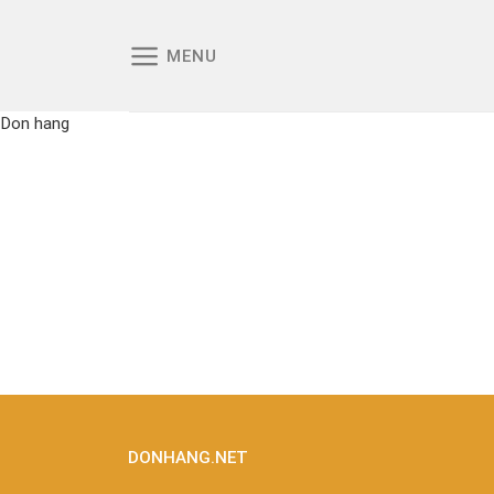
Skip
to
MENU
content
Don hang
DONHANG.NET